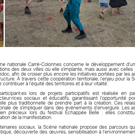
ne nationale Carré-Colonnes concerne le développement d’un tr
ations des deux villes où elle s'implante, mais aussi avec celles
doc, afin de croiser plus encore les initiatives portées par les a
tructure. À travers cette coopération territoriale, l’enjeu pour la
 contribuer à l’équité des territoires et à leur vitalité.
participant·es lors de projets participatifs est réalisée en pa
cteur·rices sociaux et éducatifs, garantissant l’opportunité p
relle plus traditionnelle de prendre part à la création. Ces rel
onale de s'impliquer dans des événements d’envergure. Les as
en précieux lors du festival Échappée Belle : elles constitu
ation de la manifestation.
tenaires sociaux, la Scène nationale propose des parcours qu
tistique, découverte des œuvres, sensibilisation à l’environnemen