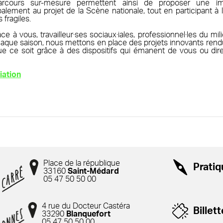
rcours sur-mesure permettent ainsi de proposer une i
alement au projet de la Scène nationale, tout en participant à 
fragiles.
e à vous, travailleur·ses sociaux·iales, professionnel·les du mil
Chaque saison, nous mettons en place des projets innovants ren
que ce soit grâce à des dispositifs qui émanent de vous ou di
iation
Place de la république
Prati
33160
Saint-Médard
05 47 50 50 00
4 rue du Docteur Castéra
Billett
33290
Blanquefort
05 47 50 50 00