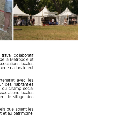
avail collaboratif
 de la Métropole et
ssociations locales
 Scène nationale est
rtenariat avec les
our des habitant·es
ais du champ social
sociations locales
ent le village des
els que soient les
t et au patrimoine,