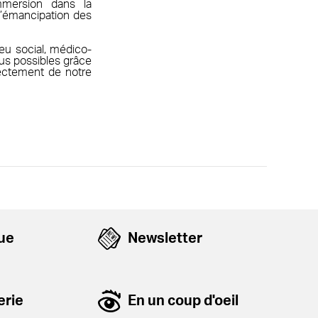
mmersion dans la
l’émancipation des
ieu social, médico-
dus possibles grâce
rectement de notre
que
Newsletter
erie
En un coup d'oeil